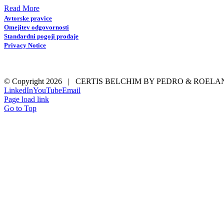
Read More
Avtorske pravice
Omejitev odgovornosti
Standardni pogoji prodaje
Privacy Notice
© Copyright
2026 | CERTIS BELCHIM BY PEDRO & ROEL
LinkedIn
YouTube
Email
Page load link
Go to Top